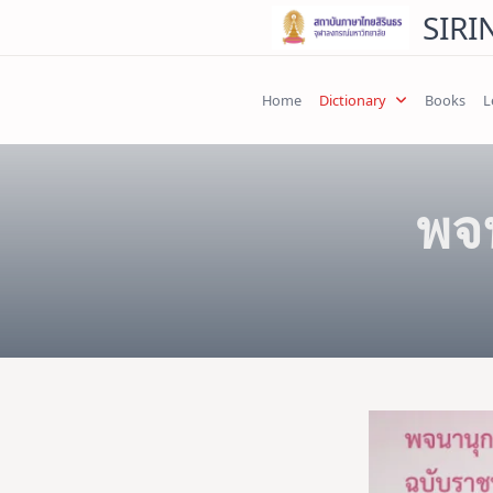
Skip
SIRI
to
content
Home
Dictionary
Books
L
พจ