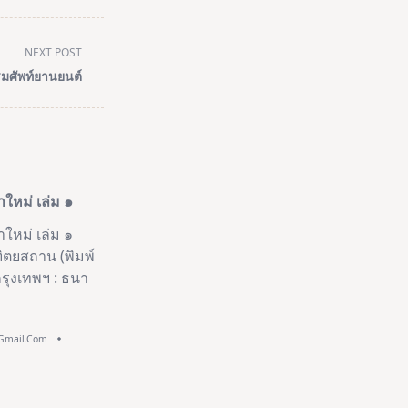
NEXT POST
มศัพท์ยานยนต์
หม่ เล่ม ๑
หม่ เล่ม ๑
ิตยสถาน (พิมพ์
 กรุงเทพฯ : ธนา
@gmail.com