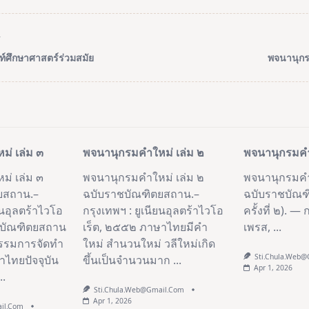
T
์ศึกษาศาสตร์ร่วมสมัย
พจนานุกร
pan>
่ เล่ม ๓
พจนานุกรมคำใหม่ เล่ม ๒
พจนานุกรมคำใ
ม่ เล่ม ๓
พจนานุกรมคำใหม่ เล่ม ๒
พจนานุกรมคำใ
ยสถาน.–
ฉบับราชบัณฑิตยสถาน.–
ฉบับราชบัณฑ
ยนอุลตร้าไวโอ
กรุงเทพฯ : ยูเนียนอุลตร้าไวโอ
ครั้งที่ ๒). —
ชบัณฑิตยสถาน
เร็ต, ๒๕๕๒ ภาษาไทยมีคำ
เพรส,
...
กรรมการจัดทํา
ใหม่ สำนวนใหม่ วลีใหม่เกิด
Sti.chula.web
ไทยปัจจุบัน
ขึ้นเป็นจำนวนมาก
...
Apr 1, 2026
..
Sti.chula.web@gmail.com
Apr 1, 2026
ail.com