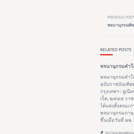
<span
PREVIOUS POS
class="nav-
พจนานุกรมศัพท
subtitle
screen-
reader-
RELATED POSTS
text">Page</s
พจนานุกรมคำใหม
พจนานุกรมคําให
ฉบับราชบัณฑิต
กรุงเทพฯ : ยูเนี
เร็ต, ๒๕๔๕ รา
ได้แต่งตั้งคณะ
พจนานุกรมภาษา
ขึ้นเมื่อวันที่ ๒๒
.
Sti.chula.web@gm