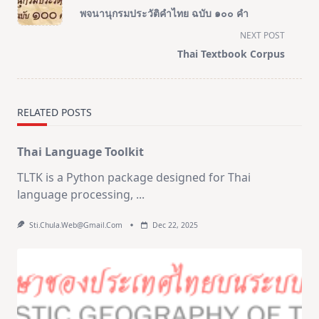
class="nav-
พจนานุกรมประวัติคำไทย ฉบับ ๑๐๐ คำ
subtitle
NEXT POST
screen-
Thai Textbook Corpus
reader-
text">Page</span>
RELATED POSTS
Thai Language Toolkit
TLTK is a Python package designed for Thai
language processing,
...
Sti.chula.web@gmail.com
Dec 22, 2025