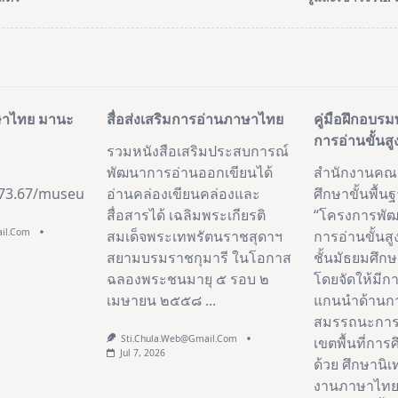
pan>
าษาไทย มานะ
สื่อส่งเสริมการอ่านภาษาไทย
คู่มือฝึกอบ
การอ่านขั้นสูง
รวมหนังสือเสริมประสบการณ์
พัฒนาการอ่านออกเขียนได้
สำนักงานคณ
173.67/museum/biblio/collection/2
อ่านคล่องเขียนคล่องและ
ศึกษาขั้นพื้น
สื่อสารได้ เฉลิมพระเกียรติ
“โครงการพั
ail.com
สมเด็จพระเทพรัตนราชสุดาฯ
การอ่านขั้นสู
สยามบรมราชกุมารี ในโอกาส
ชั้นมัธยมศึกษ
ฉลองพระชนมายุ ๕ รอบ ๒
โดยจัดให้มี
เมษายน ๒๕๕๘
...
แกนนำด้านก
สมรรถนะการอ่
Sti.chula.web@gmail.com
เขตพื้นที่กา
Jul 7, 2026
ด้วย ศึกษานิเ
งานภาษาไทยแ