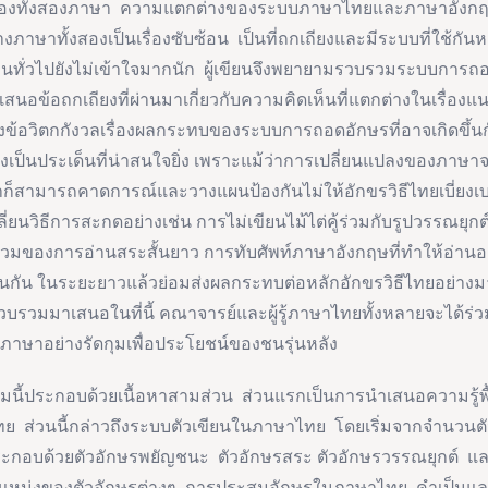
องทั้งสองภาษา ความแตกต่างของระบบภาษาไทยและภาษาอังกฤ
ภาษาทั้งสองเป็นเรื่องซับซ้อน เป็นที่ถกเถียงและมีระบบที่ใช้กัน
ี่คนทั่วไปยังไม่เข้าใจมากนัก ผู้เขียนจึงพยายามรวบรวมระบบการ
เสนอข้อถกเถียงที่ผ่านมาเกี่ยวกับความคิดเห็นที่แตกต่างในเรื่อ
ข้อวิตกกังวลเรื่องผลกระทบของระบบการถอดอักษรที่อาจเกิดขึ้นก
เป็นประเด็นที่น่าสนใจยิ่ง เพราะแม้ว่าการเปลี่ยนแปลงของภาษาจะ
าก็สามารถคาดการณ์และวางแผนป้องกันไม่ให้อักขรวิธีไทยเบี่ยงเ
ปลี่ยนวิธีการสะกดอย่างเช่น การไม่เขียนไม้ไต่คู้ร่วมกับรูปวรรณยุกต
วมของการอ่านสระสั้นยาว การทับศัพท์ภาษาอังกฤษที่ทำให้อ่านอ
่นกัน ในระยะยาวแล้วย่อมส่งผลกระทบต่อหลักอักขรวิธีไทยอย่างมาก
รวบรวมมาเสนอในที่นี้ คณาจารย์และผู้รู้ภาษาไทยทั้งหลายจะได้ร่
ษาอย่างรัดกุมเพื่อประโยชน์ของชนรุ่นหลัง
้ประกอบด้วยเนื้อหาสามส่วน ส่วนแรกเป็นการนำเสนอความรู้พ
ทย ส่วนนี้กล่าวถึงระบบตัวเขียนในภาษาไทย โดยเริ่มจากจำนวนตัว
ะกอบด้วยตัวอักษรพยัญชนะ ตัวอักษรสระ ตัวอักษรวรรณยุกต์ แล
ำแหน่งของตัวอักษรต่างๆ การประสมอักษรในภาษาไทย คำเป็น