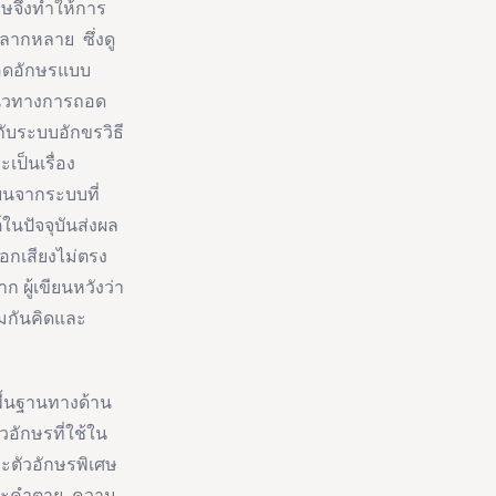
ษจึงทำให้การ
หลากหลาย ซึ่งดู
ถอดอักษรแบบ
งแนวทางการถอด
ับระบบอักขรวิธี
เป็นเรื่อง
บนจากระบบที่
์ในปัจจุบันส่งผล
อกเสียงไม่ตรง
 ผู้เขียนหวังว่า
วมกันคิดและ
ื้นฐานทางด้าน
อักษรที่ใช้ใน
ะตัวอักษรพิเศษ
และคำตาย ความ