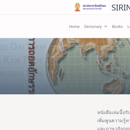
Skip
SIRI
to
content
Home
Dictionary
Books
L
หนังสือเล่มนี้ปร
เพิ่มพูนความรู
และภาษาอังกฤษ: