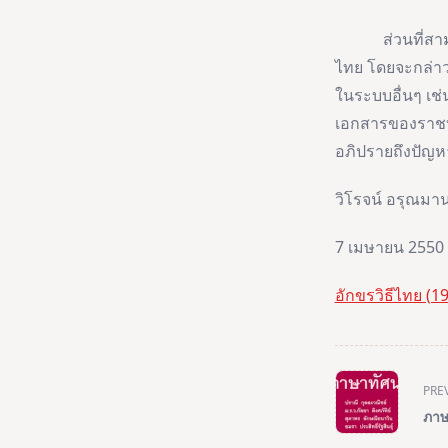
ส่วนที่สามกล่
ไทย โดยจะกล่า
ในระบบอื่นๆ เช
เอกสารของราชบั
อภิปรายถึงปัญห
วิโรจน์ อรุณมา
7 เมษายน 2550
อักขรวิธีไทย (
<span
PRE
class="nav-
ภาษ
subtitle