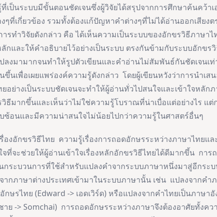
้ที่เป็นระบบมีขั้นตอนชัดเจนซึ่งผู้วิจัยได้สรุปจากการศึกษาค้นคว
ที่เกี่ยวข้อง รวมทั้งต้องแก้ปัญหาคำต่างๆที่ไม่ได้อ่านออกเสียงตรงตา
การทำวิจัยดังกล่าว คือ ได้เห็นความเป็นระบบของอักขรวิธีภาษาไทยซึ
ักและให้คำอธิบายไว้อย่างเป็นระบบ ตรงกันข้ามกับระบบอักขรวิธ
แปลงมามากจนทำให้รูปตัวเขียนและคำอ่านไม่สัมพันธ์กันชัดเจนเ
ียนขึ้นเพื่อเผยแพร่องค์ความรู้ดังกล่าว โดยผู้เขียนหวังว่าการนำเสนอ
ทยอย่างเป็นระบบชัดเจนจะทำให้ผู้อ่านทั่วไปสนใจและเข้าใจหลั
วิธีมากขึ้นและเห็นว่าไม่ใช่ความรู้โบราณที่น่าเบื่อแต่อย่างไร แต่
ับซ้อนและมีความน่าสนใจไม่น้อยไปกว่าความรู้ในศาสตร์อื่นๆ
ักขรวิธีไทย ความรู้เรื่องการถอดอักษรระหว่างภาษาไทยแล
สนใจที่จะช่วยให้ผู้อ่านเข้าใจเรื่องหลักอักขรวิธีไทยได้ดีมากขึ้น กา
นกระบวนการที่ใช้สำหรับแปลงคำจากระบบภาษาหนึ่งมาสู่อีกระบบ
จากภาษาต่างประเทศเข้ามาในระบบภาษานั้น เช่น แปลงจากคำ
ัวอักษรไทย (Edward -> เอดเวิร์ด) หรือแปลงจากคำไทยเป็นภาษาอ
ชาย -> Somchai) การถอดอักษรระหว่างภาษาจึงต้องอาศัยทั้งความรู