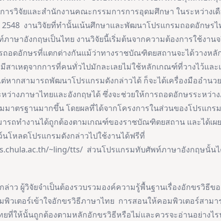
นการวิจัยและสำนักงานคณะกรรมการการอุดมศึกษา ในระหว่างเ
น 2548 งานวิจัยที่ทำนั้นเน้นศึกษาและพัฒนาโปรแกรมถอดอักษรไ
ภาษาอังกฤษเป็นไทย งานวิจัยนี้เริ่มต้นจากความต้องการใช้งานจริง
รถอดอักษรที่แตกต่างกันแม้ว่าทางราชบัณฑิตยสถานจะได้วางหล
 มีสาเหตุจากการที่คนทั่วไปมักละเลยไม่ใช้หลักเกณฑ์ที่วางไว้แล
ต่หากสามารถพัฒนาโปรแกรมดังกล่าวได้ ก็จะได้เครื่องมืออำ
หว่างภาษาไทยและอังกฤษได้ ซึ่งจะช่วยให้การถอดอักษรระหว่
ามมาตรฐานมากขึ้น โดยผลที่ได้จากโครงการในส่วนของโปรแกร
ามารถทำงานได้ถูกต้องตามเกณฑ์ของราชบัณฑิตยสถาน และได้เผย
นโหลดโปรแกรมดังกล่าวไปใช้งานได้ฟรีที่
.chula.ac.th/~ling/tts/ ส่วนโปรแกรมทับศัพท์ภาษาอังกฤษนั้นได้
กล่าว ผู้วิจัยจำเป็นต้องรวบรวมองค์ความรู้พื้นฐานเรื่องอักขรวิธี
พิวเตอร์เข้าใจอักขรวิธีภาษาไทย การสอนให้คอมพิวเตอร์สามา
ี่ให้นั้นถูกต้องตามหลักอักขรวิธีหรือไม่และควรจะอ่านอย่างไรนั