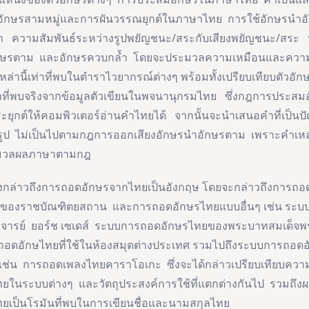
างอักษรสามหมู่และการผันวรรณยุกต์ในภาษาไทย การใช้อักษรนำอ
้ำ ความสัมพันธ์ระหว่างรูปพยัญชนะ/สระกับเสียงพยัญชนะ/สระ
ักษรตาม และอักษรควบกล้ำ โดยจะประมวลความเหมือนและความต่
งเหล่านี้เท่าที่พบในตำราไวยากรณ์ต่างๆ พร้อมทั้งเปรียบเทียบตัว
ี่พบจริงจากข้อมูลตัวเขียนในพจนานุกรมไทย ซึ่งกฎการประสมอั
ุกต์ให้คอมพิวเตอร์อ่านคำไทยได้ จากนั้นจะนำเสนอคำที่เป็นปั
รูป ไม่เป็นไปตามกฎการออกเสียงอักษรนำอักษรตาม เพราะคำเหล่
ะมวลผลภาษาตามกฎ
าวถึงการถอดอักษรจากไทยเป็นอังกฤษ โดยจะกล่าวถึงการถอด
ของราชบัณฑิตยสถาน และการถอดอักษรไทยแบบอื่นๆ เช่น ระบ
ารย์ ยอร์ช เซเดส์ ระบบการถอดอักษรไทยของพระบาทสมเด็จพระ
รถอดอักษไทยที่ใช้ในห้องสมุดต่างประเทศ รวมไปถึงระบบการถอดอ
ง เช่น การถอดเพลงไทยคาราโอเกะ ซึ่งจะได้กล่าวเปรียบเทียบคว
ในระบบต่างๆ และวัตถุประสงค์การใช้ที่แตกต่างกันไป รวมถึง
ยเป็นโรมันที่พบในการเขียนชื่อและนามสกุลไทย