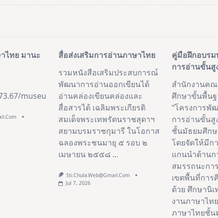
pan>
าษาไทย มานะ
สื่อส่งเสริมการอ่านภาษาไทย
คู่มือฝึกอบ
การอ่านขั้นสูง
รวมหนังสือเสริมประสบการณ์
พัฒนาการอ่านออกเขียนได้
สำนักงานคณ
173.67/museum/biblio/collection/2
อ่านคล่องเขียนคล่องและ
ศึกษาขั้นพื้น
สื่อสารได้ เฉลิมพระเกียรติ
“โครงการพั
ail.com
สมเด็จพระเทพรัตนราชสุดาฯ
การอ่านขั้นสู
สยามบรมราชกุมารี ในโอกาส
ชั้นมัธยมศึกษ
ฉลองพระชนมายุ ๕ รอบ ๒
โดยจัดให้มี
เมษายน ๒๕๕๘
...
แกนนำด้านก
สมรรถนะการอ่
Sti.chula.web@gmail.com
เขตพื้นที่กา
Jul 7, 2026
ด้วย ศึกษานิเ
งานภาษาไทยแ
ภาษาไทยชั้นมั